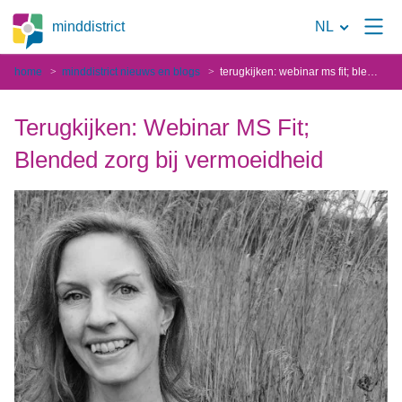
Naar
minddistrict
NL
de
home
minddistrict nieuws en blogs
terugkijken: webinar ms fit; blended zorg bij vermoeidheid
zoekpagina
Terugkijken: Webinar MS Fit;
Blended zorg bij vermoeidheid