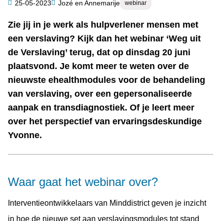
Categorie
25-05-2023
Jozé en Annemarije
webinar
Auteur
Zie jij in je werk als hulpverlener mensen met
Samenvatting
een verslaving? Kijk dan het webinar ‘Weg uit
de Verslaving’ terug, dat op dinsdag 20 juni
plaatsvond. Je komt meer te weten over de
nieuwste ehealthmodules voor de behandeling
van verslaving, over een gepersonaliseerde
aanpak en transdiagnostiek. Of je leert meer
over het perspectief van ervaringsdeskundige
Yvonne.
Waar gaat het webinar over?
Interventieontwikkelaars van Minddistrict geven je inzicht
in hoe de nieuwe set aan verslavingsmodules tot stand