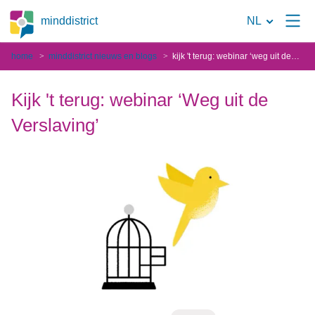
Naar
minddistrict
NL
de
home
minddistrict nieuws en blogs
kijk 't terug: webinar ‘weg uit de verslaving’
zoekpagina
Kijk 't terug: webinar ‘Weg uit de
Verslaving’