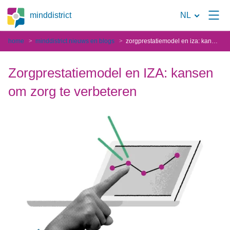
Naar
minddistrict
NL
de
home
minddistrict nieuws en blogs
zorgprestatiemodel en iza: kansen om zorg te verbeteren
zoekpagina
Zorgprestatiemodel en IZA: kansen
om zorg te verbeteren