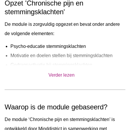
Opzet 'Chronische pijn en
informatie, lezen de ervaringen van andere cliënten, en
stemmingsklachten'
gaan aan de slag met één of meerdere oefeningen. Na het
De module is zorgvuldig opgezet en bevat onder andere
afronden van de module hebben deelnemers praktische
de volgende elementen:
handvatten om beter om te gaan met stemmingsklachten.
Psycho-educatie stemmingsklachten
Motivatie en doelen stellen bij stemmingsklachten
Gedragsactivatie bij stemmingsklachten
Denkfouten
Verder lezen
Cognitieve therapie bij stemmingsklachten
Daarnaast activeert de module mogelijk dagboeken en
actieplannen.
Waarop is de module gebaseerd?
De module ‘Chronische pijn en stemmingsklachten’ is
ontwikkeld door Minddistrict in samenwerking met