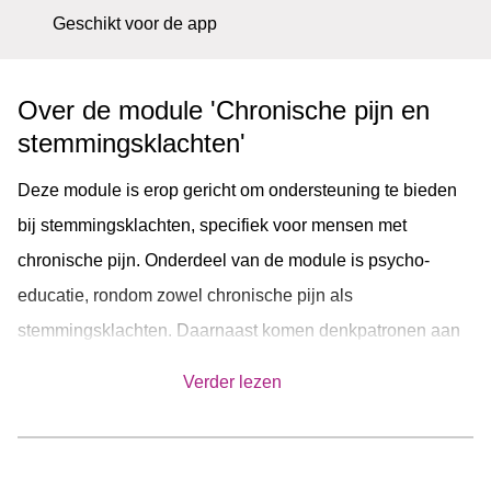
Geschikt voor de app
Over de module 'Chronische pijn en
stemmingsklachten'
Deze module is erop gericht om ondersteuning te bieden
bij stemmingsklachten, specifiek voor mensen met
chronische pijn. Onderdeel van de module is psycho-
educatie, rondom zowel chronische pijn als
stemmingsklachten. Daarnaast komen denkpatronen aan
bod, wordt besproken hoe je structuur kunt aanbrengen,
Verder lezen
komt activitatie en de rol van activiteit aan bod en is er
aandacht voor terugvalpreventie.
Mensen die de module volgen, krijgen in elke sessie