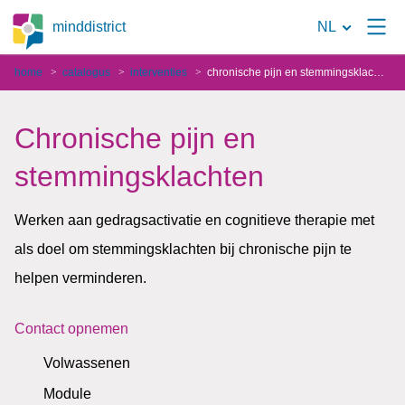
Naar
minddistrict
NL
de
home
catalogus
interventies
chronische pijn en stemmingsklachten
zoekpagina
Chronische pijn en
stemmingsklachten
Werken aan gedragsactivatie en cognitieve therapie met
als doel om stemmingsklachten bij chronische pijn te
helpen verminderen.
Contact opnemen
Volwassenen
Module