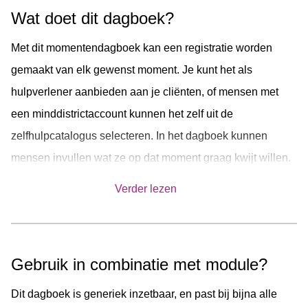
Wat doet dit dagboek?
Met dit momentendagboek kan een registratie worden
gemaakt van elk gewenst moment. Je kunt het als
hulpverlener aanbieden aan je cliënten, of mensen met
een minddistrictaccount kunnen het zelf uit de
zelfhulpcatalogus selecteren. In het dagboek kunnen
mensen invullen wat ze op dat moment graag kwijt willen.
Ook is het mogelijk om naar keuze een foto toe te
Verder lezen
voegen.Het dagboek is daarom inzetbaar in veel diverse
situaties, door mensen met uiteenlopende doelen en
klachten.
Gebruik in combinatie met module?
Dit dagboek is generiek inzetbaar, en past bij bijna alle