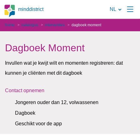
Naar
minddistrict
NL
de
home
catalogus
interventies
dagboek moment
zoekpagina
Dagboek Moment
Invullen wat je kwijt wilt en momenten registreren: dat
kunnen je cliënten met dit dagboek
Contact opnemen
Jongeren ouder dan 12, volwassenen
Dagboek
Geschikt voor de app