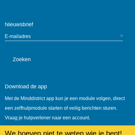
+31 (0)85 7440 860
Nieuwsbrief
E-mailadres
Zoeken
De website doorzoeken
Download de app
Met de Minddistrict app kun je een module volgen, direct
een zelfhulpmodule starten of veilig berichten sturen.
Vraag je hulpverlener naar een account.
We hoeven niet te weten wie je bent!