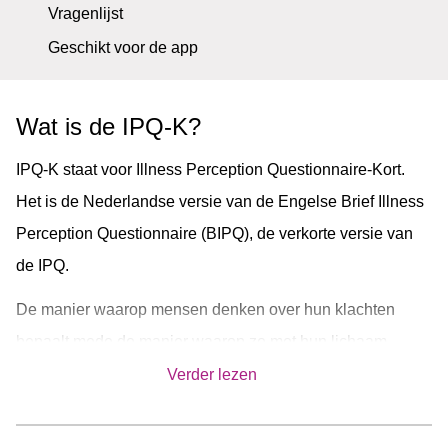
Vragenlijst
Geschikt voor de app
Wat is de IPQ-K?
IPQ-K staat voor Illness Perception Questionnaire-Kort.
Het is de Nederlandse versie van de Engelse Brief Illness
Perception Questionnaire (BIPQ), de verkorte versie van
de IPQ.
De manier waarop mensen denken over hun klachten
bepaalt mede de manier waarop ze met hun lichaam
omgaan, en daarmee hun (dis)functioneren. Gedachtes
Verder lezen
over een gezondheidsprobleem vormen de basis van
ziektepercepties van de cliënt, ofwel: hoe mensen hun