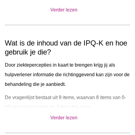
ook als reeks: 1x klaarzetten is genoeg
Verder lezen
Maar dat is niet alles: via vragenlijsten bereiden we ons
voor op gepersonaliseerde zorg. Nieuwsgierig?
Wat is de inhoud van de IPQ-K en hoe
Alles over vragenlijsten in Minddistrict
gebruik je die?
Door ziektepercepties in kaart te brengen krijg jij als
hulpverlener informatie die richtinggevend kan zijn voor de
behandeling die je aanbiedt.
De vragenlijst bestaat uit 9 items, waarvan 8 items van 0-
10 gescoord worden en 1 item drie open
antwoordmogelijkheden heeft. De IPQ-K kan voor
Verder lezen
evaluatieve metingen worden ingezet. Door de vragen