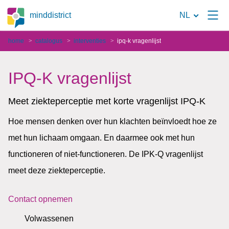
Naar
minddistrict
NL
de
home
catalogus
interventies
ipq-k vragenlijst
zoekpagina
IPQ-K vragenlijst
Meet ziekteperceptie met korte vragenlijst IPQ-K
Hoe mensen denken over hun klachten beïnvloedt hoe ze
met hun lichaam omgaan. En daarmee ook met hun
functioneren of niet-functioneren. De IPK-Q vragenlijst
meet deze ziekteperceptie.
Contact opnemen
Volwassenen