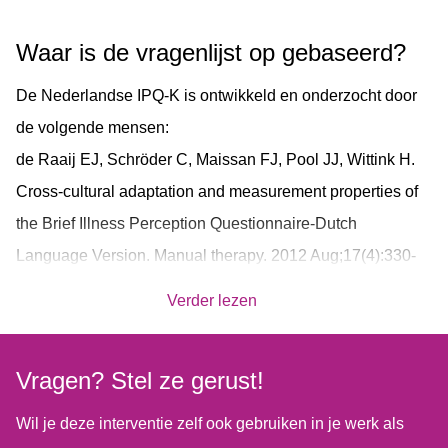
afzonderlijk te beoordelen kan een verandering in
ziekteperceptie gevonden worden.
Waar is de vragenlijst op gebaseerd?
Cliënten kunnen de vragenlijst invullen via de mobiele app
De Nederlandse IPQ-K is ontwikkeld en onderzocht door
van Minddistrict of via het webplatform.
de volgende mensen:
de Raaij EJ, Schröder C, Maissan FJ, Pool JJ, Wittink H.
Cross-cultural adaptation and measurement properties of
the Brief Illness Perception Questionnaire-Dutch
Language Version. Manual therapy. 2012 Aug;17(4):330-
335.
Verder lezen
Meer informatie over de ontwikkeling en copyright vind je
op de website
https://pijneducatie.nl/ziekteperceptie
Vragen? Stel ze gerust!
Wil je deze interventie zelf ook gebruiken in je werk als