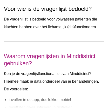
ziekte cognitief en emotioneel beleven.
Voor wie is de vragenlijst bedoeld?
De IPQ-K meet deze ziekteperceptie. De IPQ-K werd
De vragenlijst is bedoeld voor volwassen patiënten die
oorspronkelijk dan ook 'Ziekteperceptie vragenlijst'
klachten hebben over het lichamelijk (dis)functioneren.
genoemd.
Waarom vragenlijsten in Minddistrict
gebruiken?
Ken je de vragenlijstfunctionaliteit van Minddistrict?
Hiermee maak je data onderdeel van je behandelingen.
De voordelen:
invullen in de app, dus lekker mobiel
resultaten gevisualiseerd in grafieken