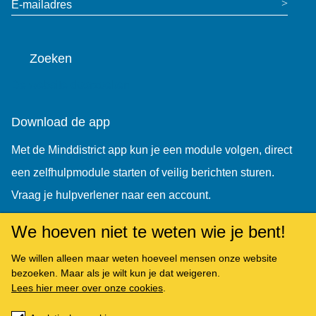
E-mailadres
Zoeken
De website doorzoeken
Download de app
Met de Minddistrict app kun je een module volgen, direct
een zelfhulpmodule starten of veilig berichten sturen.
Vraag je hulpverlener naar een account.
We hoeven niet te weten wie je bent!
We willen alleen maar weten hoeveel mensen onze website
bezoeken. Maar als je wilt kun je dat weigeren.
Lees hier meer over onze cookies
.