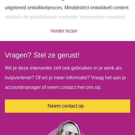
uitgebreid ontwikkelproces. Minddistrict ontwikkelt content
middels de gevalideerde methode ‘intervention mapping’,
waarbij relevante literatuur, inhoudelijke experts en
Verder lezen
gebruikersinput gecombineerd worden met kennis van
gedragsdeterminanten (MoA’s),
Vragen? Stel ze gerust!
gedragsverandertechnieken (BCT’s) en persuasive
design.
Wil je deze interventie zelf ook gebruiken in je werk als
hulpverlener? Of wil je meer informatie? Vraag het aan je
Meer weten over deze intervention mapping methode?
accountmanager of neem contact met ons op.
Lees dan het
whitepaper intervention mapping
Neem contact op