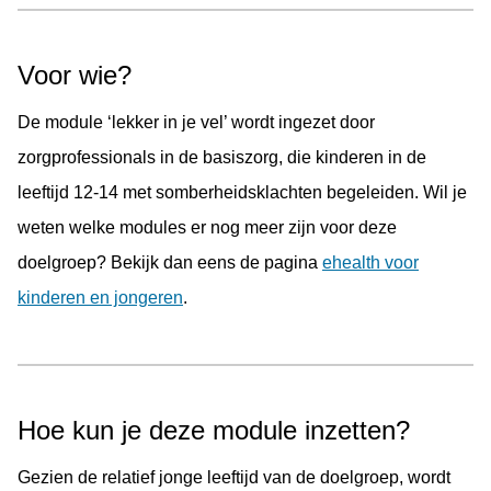
komen zijn: gevoelens, gedrag, omgaan met anderen,
zelfbeeld en gedachten. Aan de hand van een aantal
Voor wie?
doelen, pakken jongeren stap voor stap hun klachten en
problemen aan.
De module ‘lekker in je vel’ wordt ingezet door
zorgprofessionals in de basiszorg, die kinderen in de
In de module wordt benadrukt dat de jongeren er niet
leeftijd 12-14 met somberheidsklachten begeleiden. Wil je
alleen voor staan. Daarom hebben zij de keuze om deze
weten welke modules er nog meer zijn voor deze
module samen met een maatje te maken. Ook dragen
doelgroep? Bekijk dan eens de pagina
ehealth voor
quotes en video’s van ervaringsdeskundigen en een
kinderen en jongeren
.
hulpverlener bij aan het creëren van een gevoel van steun
en erkenning.
Hoe kun je deze module inzetten?
Gezien de relatief jonge leeftijd van de doelgroep, wordt