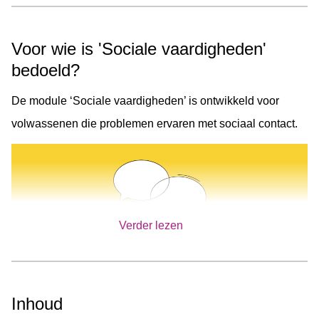
voorbeeldcliënten en gaat hij of zij aan de slag met één of
meerdere oefening(en). Aan het einde van de module heeft
Voor wie is 'Sociale vaardigheden'
de cliënt praktische handvatten gekregen om beter om te
bedoeld?
gaan met sociale situaties die hij of zij lastig vindt.
De module ‘Sociale vaardigheden’ is ontwikkeld voor
volwassenen die problemen ervaren met sociaal contact.
Verder lezen
Illustratie uit de module 'Sociale Vaardigheden'
Inhoud