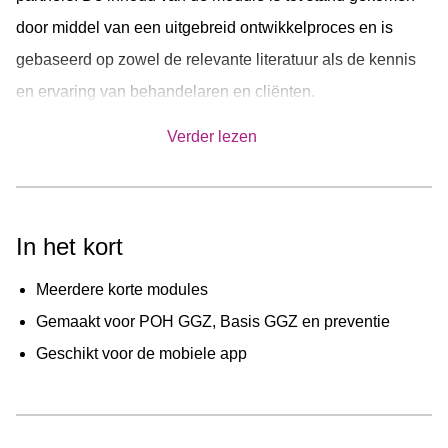
Laat het niet verwateren
door middel van een uitgebreid ontwikkelproces en is
Gevoelens uiten
gebaseerd op zowel de relevante literatuur als de kennis
Geef je grenzen aan
en ervaring van behandelaren en cliënten.
Drankjes weigeren
Het is oké om hulp te vragen
Wil je meer weten over het ontwikkelproces van deze
Verder lezen
Kritiek geven en krijgen
module? Neem dan contact op met je ehealth projectleider.
Luisteren is meer dan horen
'Nee' zeggen
In het kort
Omgaan met gevoelens van anderen
Leren onderhandelen
Meerdere korte modules
Gemaakt voor POH GGZ, Basis GGZ en preventie
Geschikt voor de mobiele app