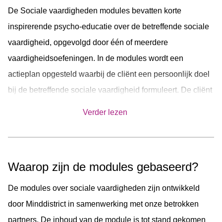
De Sociale vaardigheden modules bevatten korte
inspirerende psycho-educatie over de betreffende sociale
vaardigheid, opgevolgd door één of meerdere
vaardigheidsoefeningen. In de modules wordt een
actieplan opgesteld waarbij de cliënt een persoonlijk doel
bij de betreffende sociale vaardigheid formuleert. De cliënt
kan vervolgens bijhouden hoe het met dit doel gaat en
Verder lezen
verder oefenen met de vaardigheidsoefening(en). Aan het
einde van de modules wordt er kort geëvalueerd hoe het
met het doel gaat.
Waarop zijn de modules gebaseerd?
Sociale vaardigheden in kaart
De modules over sociale vaardigheden zijn ontwikkeld
De kracht van complimenten
door Minddistrict in samenwerking met onze betrokken
Maak makkelijker contact
partners. De inhoud van de module is tot stand gekomen