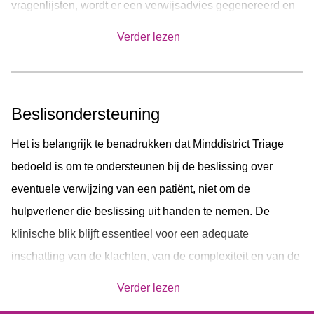
vragenlijsten, wordt er een verwijsadvies gegenereerd en
aanvullende informatie aan de hulpverlener aangeboden.
Verder lezen
Beslisondersteuning
Het is belangrijk te benadrukken dat Minddistrict Triage
bedoeld is om te ondersteunen bij de beslissing over
eventuele verwijzing van een patiënt, niet om de
hulpverlener die beslissing uit handen te nemen. De
klinische blik blijft essentieel voor een adequate
inschatting van de klachten, van de complexiteit en van de
risico’s voor patiënt en omgeving.
Verder lezen