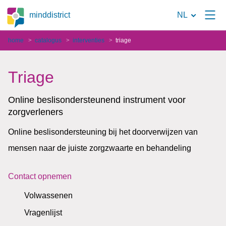
Naar
minddistrict
NL
de
home
catalogus
interventies
triage
zoekpagina
Triage
Online beslisondersteunend instrument voor
zorgverleners
Online beslisondersteuning bij het doorverwijzen van
mensen naar de juiste zorgzwaarte en behandeling
Contact opnemen
Volwassenen
Vragenlijst