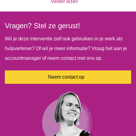
De effectiviteit is aangetoond in een gerandomiseerd
Verder lezen
wetenschappelijk onderzoek. In vervolgonderzoek in de
praktijksetting van drie instellingen bleek de behandeling
Vragen? Stel ze gerust!
opnieuw effectief in het verminderen van angst, werd de
Wil je deze interventie zelf ook gebruiken in je werk als
behandeling door zorgverleners en patiënten positief
hulpverlener? Of wil je meer informatie? Vraag het aan je
gewaardeerd, en bevestigden zij dat deze goed past in de
accountmanager of neem contact met ons op.
praktijk.
Neem contact op