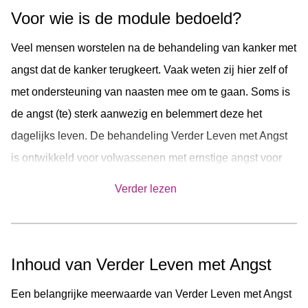
Voor wie is de module bedoeld?
Veel mensen worstelen na de behandeling van kanker met
angst dat de kanker terugkeert. Vaak weten zij hier zelf of
met ondersteuning van naasten mee om te gaan. Soms is
de angst (te) sterk aanwezig en belemmert deze het
dagelijks leven. De behandeling Verder Leven met Angst
is ontwikkeld voor volwassenen met ernstige angst voor
terugkeer van kanker.
Verder lezen
Tip: Voor mensen met een milde mate van angst voor
terugkeer naar kanker is de module
‘Minder angst na
kanker’
passend, die kan worden ingezet als
Inhoud van Verder Leven met Angst
zelfhulpmodule of met ondersteuning van de POH-GGZ.
Een belangrijke meerwaarde van Verder Leven met Angst