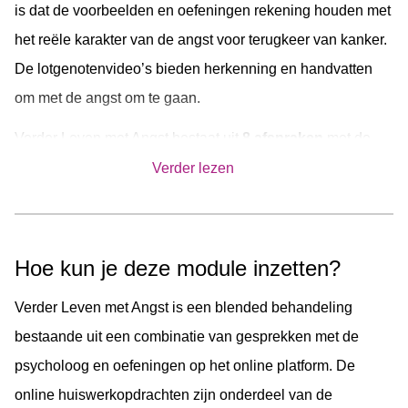
is dat de voorbeelden en oefeningen rekening houden met
het reële karakter van de angst voor terugkeer van kanker.
De lotgenotenvideo’s bieden herkenning en handvatten
om met de angst om te gaan.
Verder Leven met Angst bestaat uit
8 afspraken
met de
psycholoog. In het begin van de behandeling stellen de
Verder lezen
cliënten individuele doelen op aan de hand van een
persoonlijk angstmodel. Deze doelen vormen de rode
draad door de behandeling en worden regelmatig
Hoe kun je deze module inzetten?
geëvalueerd.
Verder Leven met Angst is een blended behandeling
Vervolgens leren ze welk gedrag/gedachten wel of niet-
bestaande uit een combinatie van gesprekken met de
helpend zijn en oefenen met alternatief gedrag/gedachten
psycholoog en oefeningen op het online platform. De
om zo meer grip op de angst te ervaren. Daarnaast worden
online huiswerkopdrachten zijn onderdeel van de