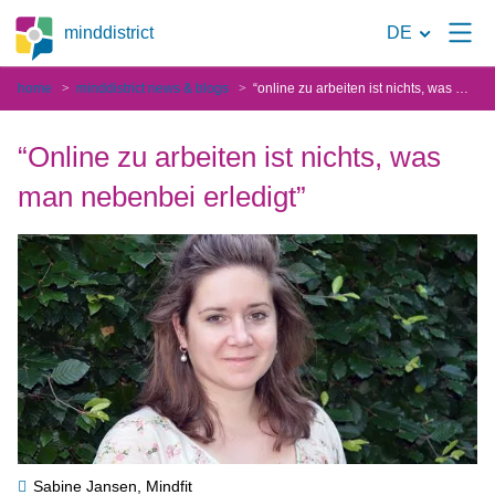
Zur
minddistrict
DE
Suchseite
home
minddistrict news & blogs
“online zu arbeiten ist nichts, was man nebenbei erledigt”
“Online zu arbeiten ist nichts, was
man nebenbei erledigt”
Sabine Jansen, Mindfit