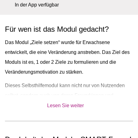
In der App verfügbar
Für wen ist das Modul gedacht?
Das Modul „Ziele setzen“ wurde für Erwachsene
entwickelt, die eine Veränderung anstreben. Das Ziel des
Moduls ist es, 1 oder 2 Ziele zu formulieren und die
Veränderungsmotivation zu stärken.
Dieses Selbsthilfemodul kann nicht nur von Nutzenden
selbst, sondern auch von deren Freund:innen und
Angehörigen genutzt werden. Dies ermöglicht es, das
Lesen Sie weiter
soziale Umfeld stärker in den Unterstützungsprozess
einzubeziehen und bietet hilfreiche Impulse für
nahestehende Personen, die Betroffene begleiten.