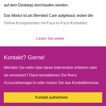
auf dem Desktop) durchlaufen werden.
Das Modul ist als Blended Care aufgebaut, wobei die
Online-Komponenten mit Face-to-Face-Kontakten
und/oder Videokontakten abgewechselt werden können.
Durch die Online-Bearbeitung bestimmter Themen gibt es
Lesen Sie weiter
in den Präsenzsitzungen mehr Raum für Vertiefung.
Eine Selbsthilfeversion dieses Moduls ist auch im
Kontakt? Gerne!
Minddistrict-Katalog verfügbar.
Möchten Sie mehr über diese Intervention erfahren oder
sie einsetzen? Dann kontaktieren Sie Ihre:n
Accountmanager:in oder nutzen Sie das Kontaktformular.
Kontakt aufnehmen