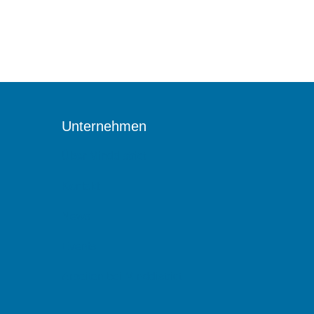
Unternehmen
Über Minddistrict
Kontakt
News
Events
Arbeiten bei Minddistrict