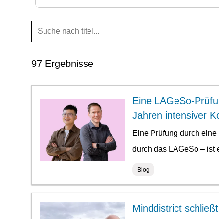
97 Ergebnisse
Anfang
Eine LAGeSo-Prüfun
der
Jahren intensiver K
Ergebnisliste
Eine Prüfung durch eine
durch das LAGeSo – ist 
Blog
Minddistrict schließ