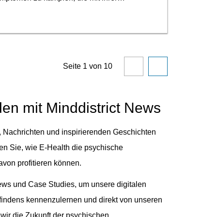
Scrollen
Scrollen
Seite
1
von
10
Sie
Sie
zum
zum
en mit Minddistrict News
Anfang
Anfang
der
der
e, Nachrichten und inspirierenden Geschichten
Ergebnisliste
Ergebnisliste
n Sie, wie E-Health die psychische
und
und
von profitieren können.
gehen
gehen
iews und Case Studies, um unsere digitalen
Sie
Sie
indens kennenzulernen und direkt von unseren
zur
zur
ir die Zukunft der psychischen