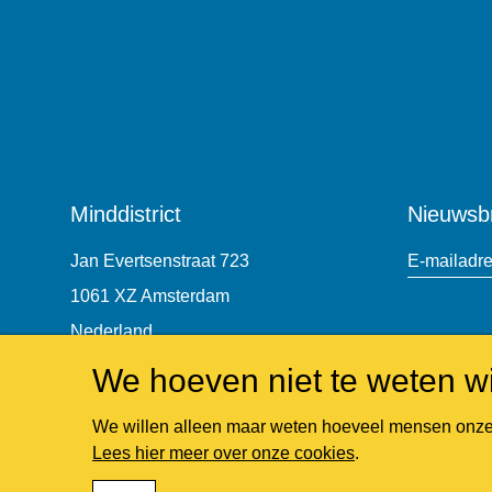
Catalogus
Prehabilita
Functionaliteiten
Basis GG
Implementatie
POH
Minddistrict
Nieuwsbr
Jan Evertsenstraat 723
E-mailadr
1061 XZ Amsterdam
Nederland
Zoek
+31 (0)85 7440 860
We hoeven niet te weten wi
De websit
We willen alleen maar weten hoeveel mensen onze w
Lees hier meer over onze cookies
.