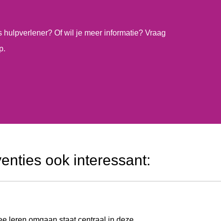
ls hulpverlener? Of wil je meer informatie? Vraag
p.
venties ook interessant:
ee leren omgaan staat centraal in deze