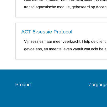
transdiagnostische module, gebaseerd op Acce
ACT 5-sessie Protocol
Vijf sessies naar meer veerkracht. Help de clië
gevoelens, en meer te leven vanuit wat echt belan
Product
Zorgorga
Over het product
Specialist
Persoonlijke routes
Revalidati