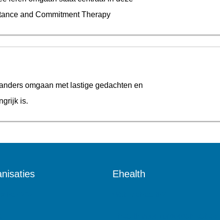
ptance and Commitment Therapy
nt anders omgaan met lastige gedachten en
grijk is.
nisaties
Ehealth
ische GGZ
Wat is ehealth?
e
Ehealth voor zorgorganisaties