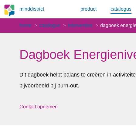
minddistrict
product
catalogus
home
catalogus
interventies
dagboek energi
Dagboek Energieniv
Dit dagboek helpt balans te creëren in activitei
bijvoorbeeld bij burn-out.
Contact opnemen