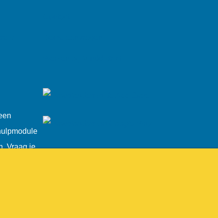
Contact
reis
Demo aanvragen
Werken bij Minddistrict
 een
fhulpmodule
n. Vraag je
.