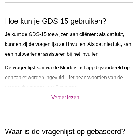
Alles over vragenlijsten in Minddistrict
Hoe kun je GDS-15 gebruiken?
Je kunt de GDS-15 toewijzen aan cliënten: als dat lukt,
kunnen zij de vragenlijst zelf invullen. Als dat niet lukt, kan
een hulpverlener assisteren bij het invullen.
De vragenlijst kan via de Minddistrict app bijvoorbeeld op
een tablet worden ingevuld. Het beantwoorden van de
vragen duurt ongeveer 5 minuten.
Verder lezen
De vragenlijst geeft een beeld van de emotionele toestand
van de oudere. Bij herhaalde inzet (bijv. Routine Outcome
Monitoring) geeft de vragenlijst ook een beeld van het
Waar is de vragenlijst op gebaseerd?
verloop van de behandeling.