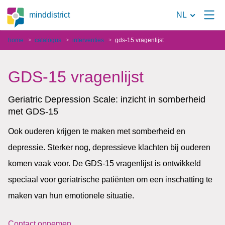
Naar
minddistrict
NL
de
home
catalogus
interventies
gds-15 vragenlijst
zoekpagina
GDS-15 vragenlijst
Geriatric Depression Scale: inzicht in somberheid
met GDS-15
Ook ouderen krijgen te maken met somberheid en
depressie. Sterker nog, depressieve klachten bij ouderen
komen vaak voor. De GDS-15 vragenlijst is ontwikkeld
speciaal voor geriatrische patiënten om een inschatting te
maken van hun emotionele situatie.
Contact opnemen