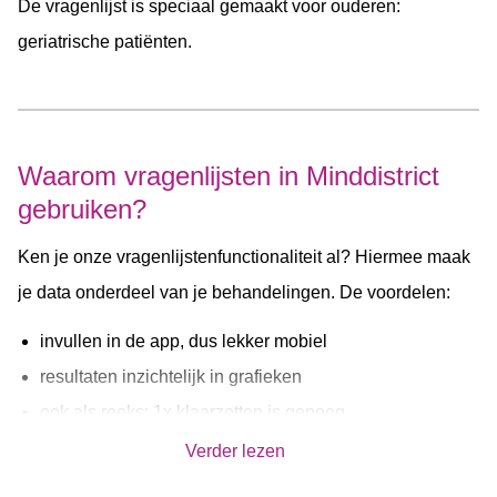
De vragenlijst is speciaal gemaakt voor ouderen:
geriatrische patiënten.
Waarom vragenlijsten in Minddistrict
gebruiken?
Ken je onze vragenlijstenfunctionaliteit al? Hiermee maak
je data onderdeel van je behandelingen. De voordelen:
invullen in de app, dus lekker mobiel
resultaten inzichtelijk in grafieken
ook als reeks: 1x klaarzetten is genoeg
Verder lezen
Maar dat is niet alles: via vragenlijsten bereiden we ons
voor op gepersonaliseerde zorg. Nieuwsgierig?