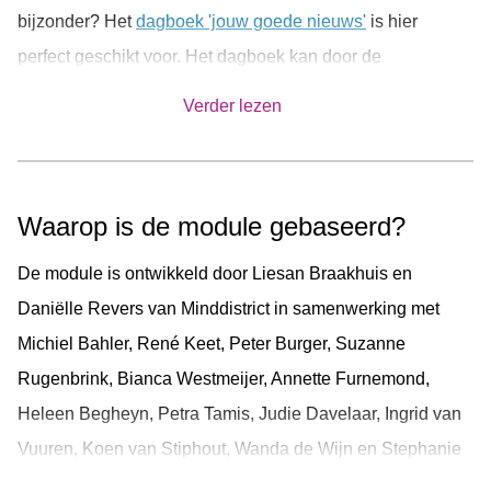
bijzonder? Het
dagboek 'jouw goede nieuws'
is hier
perfect geschikt voor. Het dagboek kan door de
hulpverlener worden geactiveerd.
Verder lezen
Waarop is de module gebaseerd?
De module is ontwikkeld door Liesan Braakhuis en
Daniëlle Revers van Minddistrict in samenwerking met
Michiel Bahler, René Keet, Peter Burger, Suzanne
Rugenbrink, Bianca Westmeijer, Annette Furnemond,
Heleen Begheyn, Petra Tamis, Judie Davelaar, Ingrid van
Vuuren, Koen van Stiphout, Wanda de Wijn en Stephanie
Burrie van GGZ Noord-Holland-Noord. Ook Marlies de