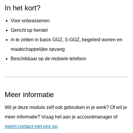
ingezet vanuit de basis GGZ, begeleid wonen en de
In het kort?
specialistische en forensische GGZ, waarbij een
Voor volwassenen
hulpverlener wel of geen feedback geeft. Als je er als
Gericht op herstel
hulpverlener voor kiest om de module onbegeleid in te
in te zetten in basis GGZ, S-GGZ, begeleid wonen en
zetten, worden de verzendmomenten automatisch
maatschappelijke opvang
reflectiemomenten.
Beschikbaar op de mobiele telefoon
Meer informatie
Wil je deze module zelf ook gebruiken in je werk? Of wil je
meer informatie? Vraag het aan je accountmanager of
neem contact met ons op
.