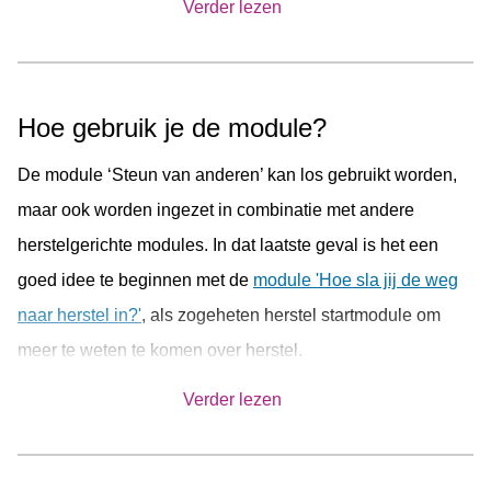
Verder lezen
Groot van de Reinier van Arkel Groep was bij de
ontwikkeling betrokken. De inhoud van de module is tot
stand gekomen door middel van een uitgebreid
Hoe gebruik je de module?
ontwikkelproces en is gebaseerd op zowel de relevante
literatuur als de kennis en ervaring van hulpverleners en
De module ‘Steun van anderen’ kan los gebruikt worden,
ervaringsdeskundigen.
maar ook worden ingezet in combinatie met andere
herstelgerichte modules. In dat laatste geval is het een
goed idee te beginnen met de
module 'Hoe sla jij de weg
naar herstel in?'
, als zogeheten herstel startmodule om
meer te weten te komen over herstel.
'Steun van anderen' is volledig in de Minddistrict app te
Verder lezen
doorlopen, maar kan ook gewoon via de browser op een
laptop of pc worden gebruikt. De module kan worden