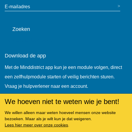
E-mailadres
Zoeken
De website doorzoeken
Download de app
Met de Minddistrict app kun je een module volgen, direct
een zelfhulpmodule starten of veilig berichten sturen.
Vraag je hulpverlener naar een account.
We hoeven niet te weten wie je bent!
We willen alleen maar weten hoeveel mensen onze website
bezoeken. Maar als je wilt kun je dat weigeren.
Lees hier meer over onze cookies
.