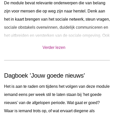
De module bevat relevante onderwerpen die van belang
zijn voor mensen die op weg zijn naar herstel. Denk aan
het in kaart brengen van het sociale netwerk, steun vragen,
sociale obstakels overwinnen, duidelijk communiceren en
het uitbreiden en versterken van de sociale omgeving. Ook
worden er filmpjes getoond waarin een hulpverlener of
Verder lezen
ervaringsdeskundige uitleg geeft of vertelt over eigen
ervaringen. Om motivatie te bevorderen, wordt er voor elk
verzendmoment nagedacht over welke beloning passend
Dagboek 'Jouw goede nieuws'
is bij de zojuist gezette stap. Aan het einde van de module
heeft iemand praktische handvatten gekregen en
Het is aan te raden om tijdens het volgen van deze module
vaardigheden geleerd om het sociale netwerk te betrekken
iemand eens per week stil te laten staan bij 'het goede
bij hun herstel.
nieuws' van de afgelopen periode. Wat gaat er goed?
Waar is iemand trots op, of wat ervaart diegene als