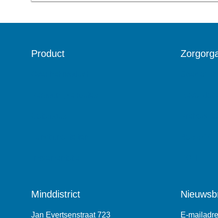
Product
Zorgorga
Over het product
Specialist
Persoonlijke routes
Revalidati
Catalogus
Prehabilita
Functionaliteiten
Basis GG
Implementatie
POH
Minddistrict
Nieuwsbr
Jan Evertsenstraat 723
E-mailadr