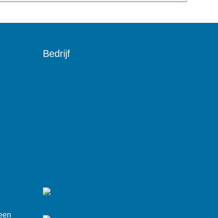
Bedrijf
Over Minddistrict
Nieuws
Contact
reis
Demo aanvragen
Werken bij Minddistrict
 een