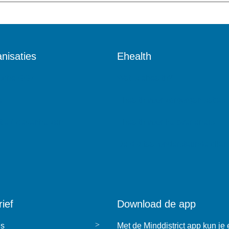
nisaties
Ehealth
ische GGZ
Wat is ehealth?
e
Ehealth voor zorgorganisaties
tie / ziekenhuizen
Ehealth voor hulpverleners
Z
De digitaal ondersteunde cliënt
ief
Download de app
es
Met de Minddistrict app kun je