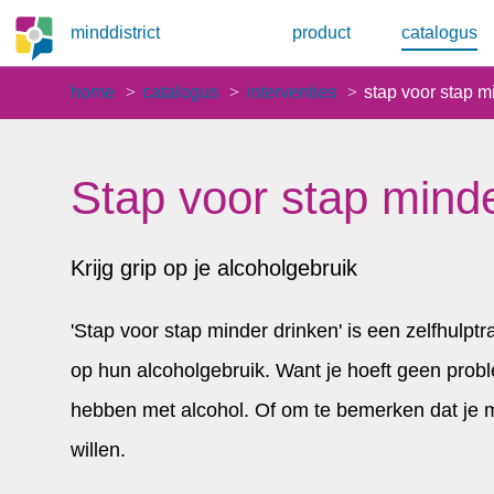
minddistrict
product
catalogus
home
catalogus
interventies
stap voor stap m
Stap voor stap mind
Krijg grip op je alcoholgebruik
'Stap voor stap minder drinken' is een zelfhulptr
op hun alcoholgebruik. Want je hoeft geen probl
hebben met alcohol. Of om te bemerken dat je me
willen.