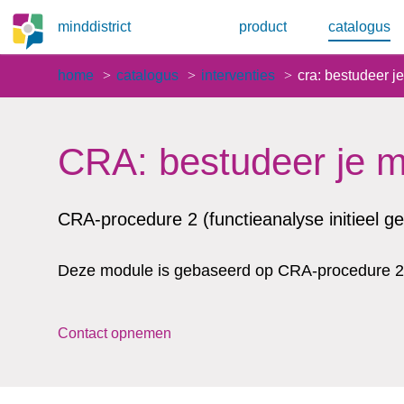
minddistrict
product
catalogus
home
catalogus
interventies
cra: bestudeer j
CRA: bestudeer je m
CRA-procedure 2 (functieanalyse initieel ge
Deze module is gebaseerd op CRA-procedure 2:
Contact opnemen