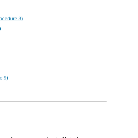
ocedure 3)
)
e 9)