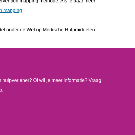
tervention mapping methode. Als je daar meer
on mapping
ddel onder de Wet op Medische Hulpmiddelen
ls hulpverlener? Of wil je meer informatie? Vraag
p.