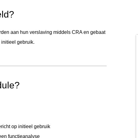
eld?
orden aan hun verslaving middels CRA en gebaat
initieel gebruik.
dule?
icht op initieel gebruik
 een functieanalyse