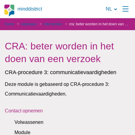
Naar
minddistrict
NL
de
home
catalogus
interventies
cra: beter worden in het doen van een verzoek
zoekpagina
CRA: beter worden in het
doen van een verzoek
CRA-procedure 3: communicatievaardigheden
Deze module is gebaseerd op CRA-procedure 3:
Communicatievaardigheden.
Contact opnemen
Volwassenen
Module