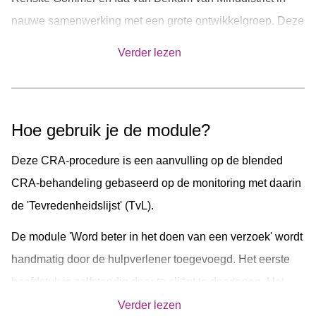
nauwe samenwerking met een grote ontwikkelgroep. Deze
bestaat uit expert Prof. Dr. H.G. Roozen, hulpverleners
Verder lezen
Lydia Bergmans (Novadic Kentron), Ruud van Ginneken
(IrisZorg), Peter Greeven (Novadic Kentron), Reinier van
den Haak (IrisZorg), Rob Hurkmans (Novadic Kentron),
Hoe gebruik je de module?
Anne-Janine Kleij (Iriszorg), Linde van de Put (IrisZorg),
Martin Reddemann (Novadic Kentron) en CRA-
Deze CRA-procedure is een aanvulling op de blended
cliënten/ervaringsdeskundigen.
CRA-behandeling gebaseerd op de monitoring met daarin
de 'Tevredenheidslijst' (TvL).
De module 'Word beter in het doen van een verzoek' wordt
handmatig door de hulpverlener toegevoegd. Het eerste
hoofdstuk is zelfstandig door te cliënt te doorlopen. Het
tweede hoofdstuk dient ter ondersteuning van een (face-to-
Verder lezen