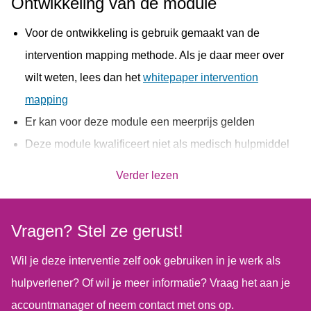
Ontwikkeling van de module
in een dagboek en de cliënt stelt een doel in het actieplan.
Voor de ontwikkeling is gebruik gemaakt van de
De tevredenheidslijst blijft automatisch elke week
intervention mapping methode. Als je daar meer over
terugkomen zodat alle leefgebieden blijvend gemonitord
wilt weten, lees dan het
whitepaper intervention
worden. Elke week kan de cliënt kiezen door te gaan met
mapping
een huidig doel of een nieuw leefgebied kiezen om aan te
Er kan voor deze module een meerprijs gelden
werken.
Deze module kwalificeert niet als medisch hulpmiddel
De volgende leefgebieden en modules zijn beschikbaar:
onder de Wet op Medische Hulpmiddelen
Verder lezen
Bestudeer je middelengebruik (CRA-procedure 2)
Beter worden in het doen van een verzoek (CRA-
Vragen? Stel ze gerust!
procedure 3)
Stap voor stap naar je oplossing (CRA-procedure 4)
Wil je deze interventie zelf ook gebruiken in je werk als
Je sociale netwerk in kaart (CRA-procedure 5)
hulpverlener? Of wil je meer informatie? Vraag het aan je
Proefperiode instellen (CRA-procedure 6)
accountmanager of neem contact met ons op.