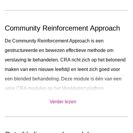
face)sessie en wordt gezamenlijk doorlopen.
Community Reinforcement Approach
De Community Reinforcement Approach is een
gestructureerde en bewezen effectieve methode om
verslaving te behandelen. CRA richt zich op het belonend
maken van een nieuwe leefstijl en leent zich goed voor
een blended behandeling. Deze module is één van een
serie CRA-modules op het Minddistrict platform.
Hulpverlener en cliënt starten altijd met de eerste CRA-
Verder lezen
module:
‘Aan de slag met een andere leefstijl’
. Vanuit deze
module start de cliënt met de tevredenheidslijst en kiest
een leefgebied. Het gekozen leefgebied wordt gemonitord