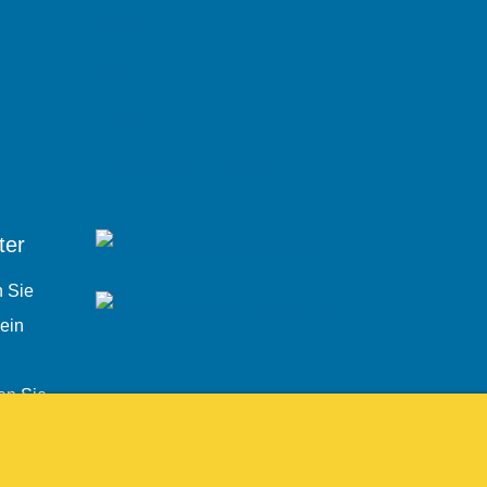
Kontakt
News
Events
Arbeiten bei Minddistrict
ter
n Sie
 ein
en Sie
em