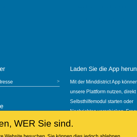
tion
E-Health für Einrichtungen
E-Health für Behandelnde
er
Laden Sie die App herun
dresse
Mit der Minddistrict App könne
unsere Plattform nutzen, direkt
Selbsthilfemodul starten oder
e
Nachrichten verschicken. Frag
urchsuchen
sen, WER Sie sind.
Ihren Behandelnden nach ein
Account.
e Website besuchen. Sie können dies jedoch ablehnen.