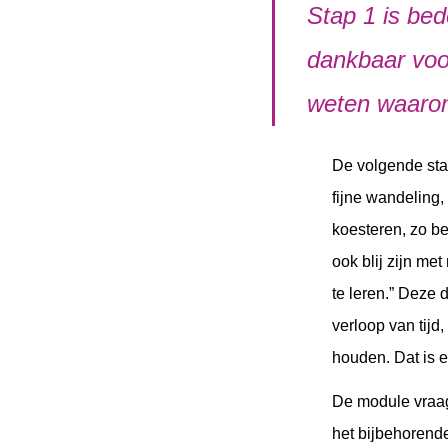
Stap 1 is bed
dankbaar voo
weten waarom
De volgende stap
fijne wandeling,
koesteren, zo b
ook blij zijn met
te leren.” Deze 
verloop van tijd
houden. Dat is e
De module vraag
het bijbehorende