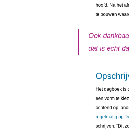
hoofd. Na het a
te bouwen waarop
Ook dankbaar
dat is echt d
Opschrij
Het dagboek is 
een vorm te kiez
ochtend op, ande
regelmatig op Tw
schrijven. “Dit 