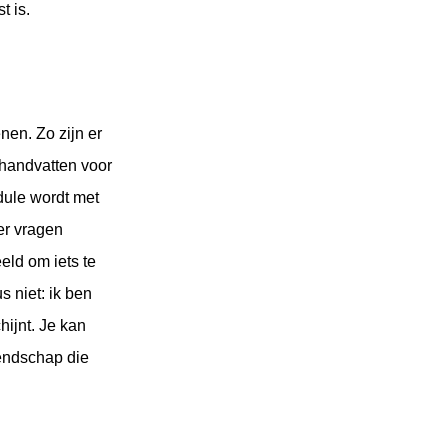
t is.
nen. Zo zijn er
handvatten voor
odule wordt met
er vragen
eld om iets te
 niet: ik ben
hijnt. Je kan
iendschap die