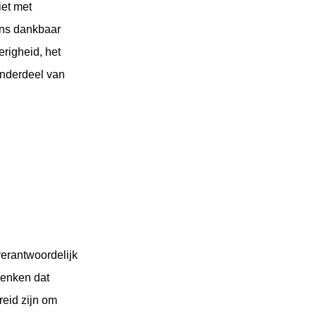
iet met
ens dankbaar
erigheid, het
 onderdeel van
verantwoordelijk
denken dat
reid zijn om