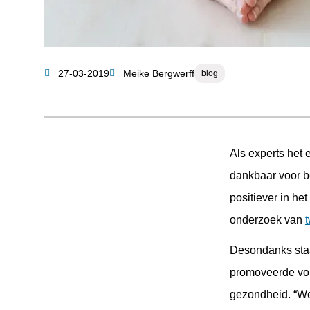
Categorie
27-03-2019
Meike Bergwerff
blog
Auteur
Als experts het e
dankbaar voor be
positiever in he
onderzoek van
Desondanks staan
promoveerde vor
gezondheid. “We 