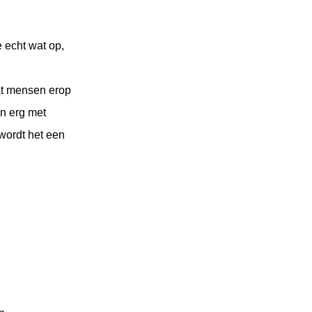
e echt wat op,
at mensen erop
jn erg met
 wordt het een