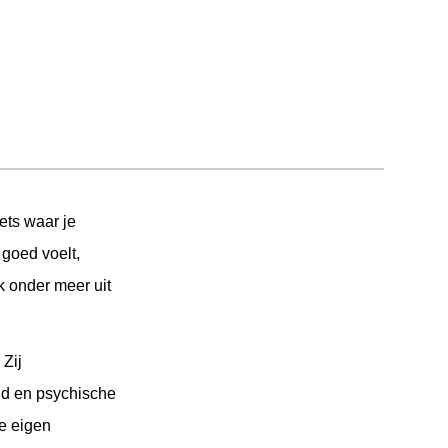
iets waar je
 goed voelt,
k onder meer uit
 Zij
id en psychische
ze eigen