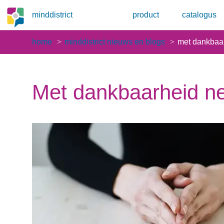
minddistrict
product
catalogus
home
minddistrict nieuws en blogs
met dankbaar
Met dankbaarheid neg