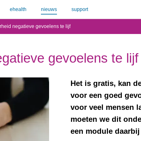
ehealth
nieuws
support
heid negatieve gevoelens te lijf
atieve gevoelens te lijf
Het is gratis, kan 
Samenvatting
voor een goed gevo
voor veel mensen l
moeten we dit ond
een module daarbij