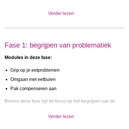
Verder lezen
Fase 1: begrijpen van problematiek
Modules in deze fase:
Grip op je eetproblemen
Omgaan met eetbuien
Pak compenseren aan
Binnen deze fase ligt de focus op het begrijpen van de
eetproblematiek, het vinden van motivatie voor herstel en
Verder lezen
het veranderen van het eetpatroon. Dit wordt gedaan aan
de hand van psycho-educatie over eetproblematiek, een