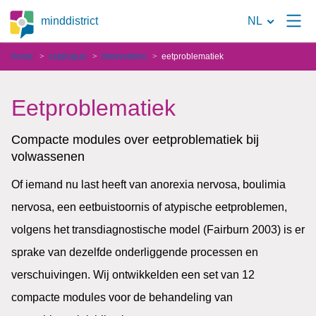
Naar
minddistrict
NL
de
home
catalogus
interventies
eetproblematiek
zoekpagina
Eetproblematiek
Compacte modules over eetproblematiek bij
volwassenen
Of iemand nu last heeft van anorexia nervosa, boulimia
nervosa, een eetbuistoornis of atypische eetproblemen,
volgens het transdiagnostische model (Fairburn 2003) is er
sprake van dezelfde onderliggende processen en
verschuivingen. Wij ontwikkelden een set van 12
compacte modules voor de behandeling van