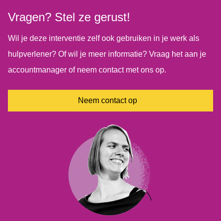
verschillende ervaringsdeskundigen met diverse
Vragen? Stel ze gerust!
eetproblematiek.
Wil je deze interventie zelf ook gebruiken in je werk als
hulpverlener? Of wil je meer informatie? Vraag het aan je
accountmanager of neem contact met ons op.
Neem contact op