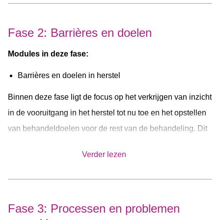
oefening om de motivatie te vegroten, het betrekken van
Fase 2: Barrières en doelen
steunfiguren, kennis over gezond eten en bewegen, een
dagboek voor registraties van eetmomenten en, indien van
Modules in deze fase:
toepassing, informatie over eetbuien en compenseren en
Barrières en doelen in herstel
handvatten om dit gedrag te stoppen.
Binnen deze fase ligt de focus op het verkrijgen van inzicht
De module Grip op je eetproblemen is van toepassing op
in de vooruitgang in het herstel tot nu toe en het opstellen
alle cliënten. De twee andere zijn in te zetten afhankelijk
van behandeldoelen voor de rest van de behandeling. Dit
van de cliënt.
wordt gedaan aan de hand van een oefening waarbij de
Verder lezen
cliënt stilstaat bij de barrières in het herstel en hierbij
passende doelen voor de rest van de behandeling en een
dagboek waarin wordt stilgestaan bij de gemaakte
Fase 3: Processen en problemen
progressie.