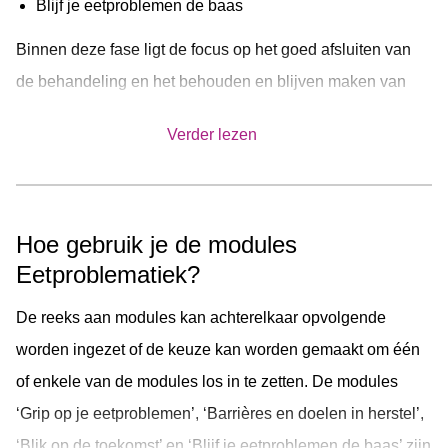
Blijf je eetproblemen de baas
worden aangepakt. Dit wordt gedaan aan de hand van
informatie en praktische oefeningen.
Binnen deze fase ligt de focus op het goed afsluiten van
de behandeling en het behouden en blijven maken van
progressie in de toekomst. Dit wordt gedaan door
Verder lezen
aandacht te geven aan de behaalde progressie op
verschillende gebieden, verbeterpunten te onderzoeken,
verwachtingen en zorgen over de toekomst aan te kaarten
Hoe gebruik je de modules
en het opstellen van een signaleringsplan.
Eetproblematiek?
De reeks aan modules kan achterelkaar opvolgende
worden ingezet of de keuze kan worden gemaakt om één
of enkele van de modules los in te zetten. De modules
‘Grip op je eetproblemen’, ‘Barrières en doelen in herstel’,
‘Blik op de toekomst’ en ‘Blijf je eetproblemen de baas’ zijn