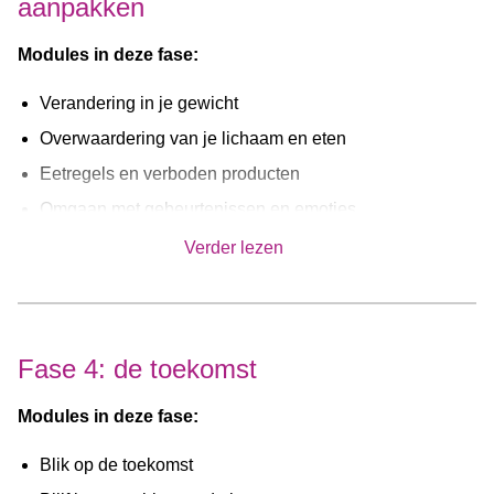
aanpakken
De module Barrières en doelen in herstel is van
toepassing op elke cliënt.
Modules in deze fase:
Verandering in je gewicht
Overwaardering van je lichaam en eten
Eetregels en verboden producten
Omgaan met gebeurtenissen en emoties
Daag je gedachten uit
Verder lezen
Perfectionisme, zelfbeeld en sociaal contact
Binnen deze fase ligt de focus op het aanpakken van
processen en onderliggende problemen die de verstoorde
Fase 4: de toekomst
relatie met eten in stand houden. Afhankelijk van de
Modules in deze fase:
problematiek van de cliënt, kunnen één of meerdere van
Blik op de toekomst
bovestaande processen en/of achterliggende problemen