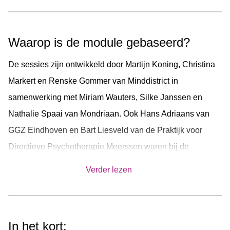
een (desktop) computer gebruikt worden.
Waarop is de module gebaseerd?
De sessies zijn ontwikkeld door Martijn Koning, Christina
Markert en Renske Gommer van Minddistrict in
samenwerking met Miriam Wauters, Silke Janssen en
Nathalie Spaai van Mondriaan. Ook Hans Adriaans van
GGZ Eindhoven en Bart Liesveld van de Praktijk voor
Directieve Psychotherapie Meerssen waren bij de
ontwikkeling betrokken. Daarnaast hebben
Verder lezen
ervaringsdeskundigen inhoudelijk bijgedragen aan de
module.
In het kort: