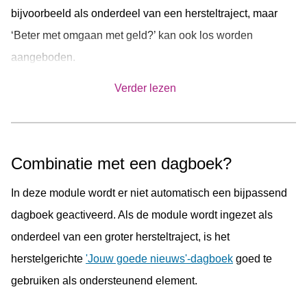
bijvoorbeeld als onderdeel van een hersteltraject, maar
‘Beter met omgaan met geld?’ kan ook los worden
aangeboden.
De module is zo ontwikkeld dat die breed kan worden
Verder lezen
ingezet. Dat wil zeggen dat niet alleen POH GGZ, basis
GGZ of specialistische GGZ er gebruik van kunnen maken,
maar ook dat de content geschikt is voor woonbegeleiding
Combinatie met een dagboek?
en maatschappelijke opvang. Zo zijn er video's met
In deze module wordt er niet automatisch een bijpassend
diverse ervaringsdeskundigen toegevoegd uit diverse
dagboek geactiveerd. Als de module wordt ingezet als
zorgtypes, om de herkenning en erkenning voor mensen
onderdeel van een groter hersteltraject, is het
die de module gebruiken te vergroten.
herstelgerichte
'Jouw goede nieuws'-dagboek
goed te
De module is speciaal ontwikkeld voor gebruik op de
gebruiken als ondersteunend element.
mobiele telefoon via de Minddistrict app, maar kan ook op