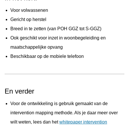
Voor volwassenen
Gericht op herstel
Breed in te zetten (van POH GGZ tot S-GGZ)
Ook geschikt voor inzet in woonbegeleiding en
De inhoud van de module is tot stand gekomen door
maatschappelijke opvang
middel van een uitgebreid ontwikkelproces en is
Beschikbaar op de mobiele telefoon
gebaseerd op zowel de relevante literatuur als de kennis
en ervaring van hulpverleners en ervaringsdeskundigen.
Wil je meer weten over het ontwikkelproces van deze
En verder
module? Neem dan contact op met de persoon die binnen
jouw organisatie verantwoordelijk is voor ehealth.
Voor de ontwikkeling is gebruik gemaakt van de
intervention mapping methode. Als je daar meer over
wilt weten, lees dan het
whitepaper intervention