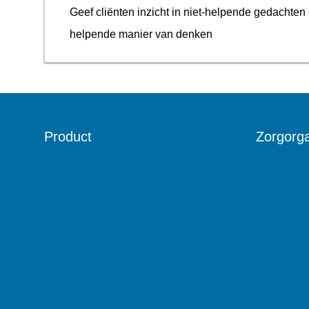
Geef cliënten inzicht in niet-helpende gedachte
helpende manier van denken
Product
Zorgorga
Over het product
Specialist
Persoonlijke routes
Revalidati
Catalogus
Prehabilita
Functionaliteiten
Basis GG
Implementatie
POH