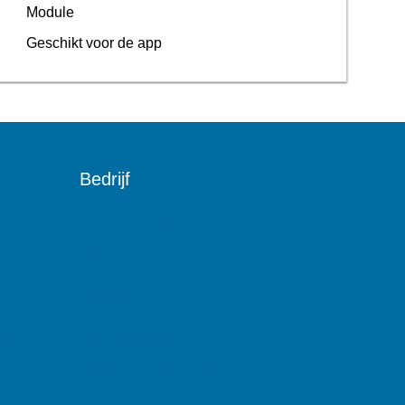
Module
Geschikt voor de app
Bedrijf
Over Minddistrict
Nieuws
Contact
reis
Demo aanvragen
Werken bij Minddistrict