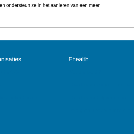
n en ondersteun ze in het aanleren van een meer
nisaties
Ehealth
ische GGZ
Wat is ehealth?
e
Ehealth voor zorgorganisaties
tie / ziekenhuizen
Ehealth voor hulpverleners
Z
De digitaal ondersteunde cliënt