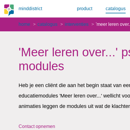
minddistrict
product
catalogus
home
catalogus
interventies
'meer leren over
'Meer leren over...' 
modules
Heb je een cliënt die aan het begin staat van e
educatiemodules 'Meer leren over...' wellicht voo
animaties leggen de modules uit wat de klachte
Contact opnemen